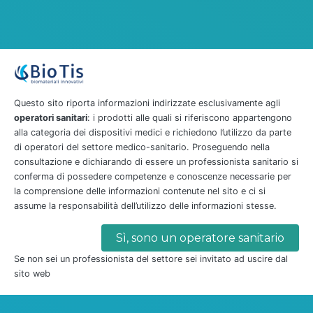
ordini o altre richieste contattateci
all'indirizzo
biotis@bio-tis.com
.
Il nostro staff vi risponderà appena
possibile.
Questo sito riporta informazioni indirizzate esclusivamente agli
operatori sanitari
: i prodotti alle quali si riferiscono appartengono
alla categoria dei dispositivi medici e richiedono l’utilizzo da parte
di operatori del settore medico-sanitario. Proseguendo nella
consultazione e dichiarando di essere un professionista sanitario si
Contatti
conferma di possedere competenze e conoscenze necessarie per
la comprensione delle informazioni contenute nel sito e ci si
Bio.Tis. S.r.l.
assume la responsabilità dell’utilizzo delle informazioni stesse.
Via Spagna 30
31033 Castelfranco Veneto, Treviso
Sì, sono un operatore sanitario
biotis@bio-tis.com
Se non sei un professionista del settore sei invitato ad uscire dal
0423 195 2410
sito web
0423 370 383