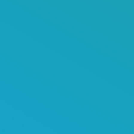
Azienda
Top Brand Internazionali
Organizzazione
Servizi
Prodotti
Sostituti Ossei Sintetici
Sostituti Cartilaginei
Acido Ialuronico
Info
Certificazioni e Trasparenza
Area Privacy
Preferenze Cookie
Termini di utilizzo