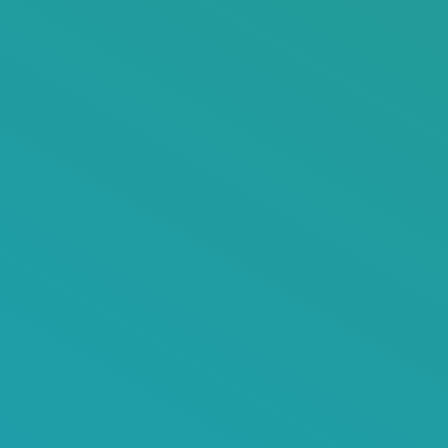
bisogni e le esigenze delle strutture ospedaliere
pubbliche e private su tutto il territorio italiano.
Anche per questo ha conquistato la posizione di
distributore esclusivo per l’Italia
di alcuni dei
prodotti di punta dei marchi più significativi nel
mondo della medicina rigenerativa e dei biomateriali.
Bio.Tis. è distributore esclusivo per tutto il territorio
italiano dei
prodotti delle linee
Exabone
,
Cerasorb
,
Biosphere
,
ChondroFiller
,
Optivisc
e
Spinevisc
collocandosi come interlocutore di eccellenza per
tutti coloro alla ricerca di un attore chiave per
l’approvvigionamento e la distribuzione di questi
dispositivi specialistici sul mercato italiano.
Scopri i nostri prodotti