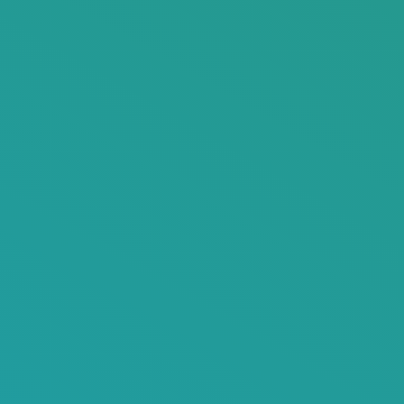
Indietro
Servizi
Prodotti in esclusiva
Bio.Tis. è stata identificata da alcuni dei più
importanti
marchi internazionali di dispositivi
medicali
come un partner serio ed affidabile, in
grado di presidiare con qualità e professionalità i